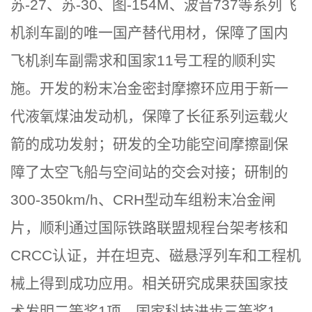
苏
-27
、苏
-30
、图
-154M
、波音
737
等系列飞
机刹车副的唯一国产替代用材，保障了国内
飞机刹车副需求和国家
11
号工程的顺利实
施。
开发的粉末冶金密封摩擦环应用于新一
代液氧煤油发动机，保障了长征系列运载火
箭的成功发射；研发的全功能空间摩擦副保
障了太空飞船与空间站的交会对接；研制的
300-350km/h
、
CRH
型动车组粉末冶金闸
片，顺利通过国际铁路联盟规程台架考核和
CRCC
认
证，并在坦克、磁悬浮列车和工程机
械上得到成功应用。
相关研究成果获国家技
术发明二等奖
1
项，国家科技进步三等奖
1