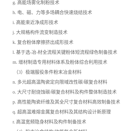
g.
高能场雾化制粉技术
h.
电、磁、力等多场耦合快速烧结技术
i.
高能束近净成形技术
j.
大规格构件流变制造技术
k.
复合粉体摩擦挤出成形技术
l.
基于选
-
冶
-
材全流程关键粉体短流程绿色制备技术
m.
增材制造专用材料体系及粉体综合利用技术
（
3
）极端服役条件粉末冶金材料
n.
多元超高温陶瓷定向限域改性碳
/
碳复合材料
o.
大尺寸耐烧蚀碳
/
碳复合材料及构件整体制造技术
p.
高性能陶瓷纤维及其全尺寸复合材料高效制备技术
q.
超高温难熔金属复合材料及其结构设计新原理
r.
高温宽频隐身材料及构件制备技术