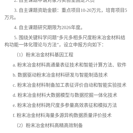
2.
自主课题申请对象为实验室固定人员
3.
自主课题资助金额：
重点项目
10-20
万元，培育项目
5
万元。
4.
自主课题研究期限为
2026
年度。
5.
围绕关键科学问题“多元多相多尺度粉末冶金材料结
构功能一体化理论与方法”，设立申报方向如下：
（
1
）粉末冶金材料基因工程
a.
粉末冶金材料高通量表征技术和智能计算方法、软件
b.
数据驱动粉末冶金材料研发与智能制造技术
c.
粉末冶金材料制备加工表征评价自动和智能实验技术
d.
粉末冶金材料大数据模型与数据挖掘一体化技术
e.
粉末冶金材料跨尺度多参量高效表征和模拟方法
f.
粉末冶金材料海量多源异构数据质量评价技术
（
2
）粉末冶金材料高精高效制备