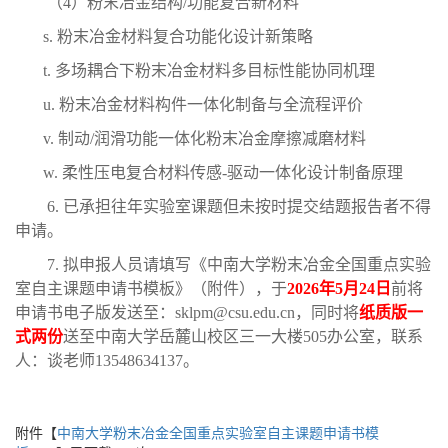
（
4
）粉末冶金结构
/
功能复合新材料
s.
粉末冶金材料复合功能化设计新策略
t.
多场耦合下粉末冶金材料多目标性能协同机理
u.
粉末冶金材料构件一体化制备与全流程评价
v.
制动
/
润滑功能一体化粉末冶金摩擦减磨材料
w.
柔性压电复合材料传感
-
驱动一体化设计制备原理
6.
已承担往年实验室课题但未按时提交结题报告者不得
申请。
7.
拟申报人员请填写《中南大学粉末冶金全国重点实验
室自主课题申请书模板》（附件），于
2026
年
5
月
24
日
前将
申请书电子版发送至：
sklpm@csu.edu.cn
，同时将
纸质版一
式两份
送至中南大学岳麓山校区三一大楼
505
办公室，联系
人：谈老师
13548634137
。
附件【
中南大学粉末冶金全国重点实验室自主课题申请书模